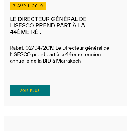
3 AVRIL 2019
LE DIRECTEUR GÉNÉRAL DE
L’ISESCO PREND PART À LA
44ÈME RÉ...
Rabat: 02/04/2019 Le Directeur général de
l’ISESCO prend part à la 44ème réunion
annuelle de la BID à Marrakech
✪
✪
✪
✪
✪
✪
✪
✪
✪
✪
✪
✪
✪
✪
✪
VOIR PLUS
Extremely
Extremely