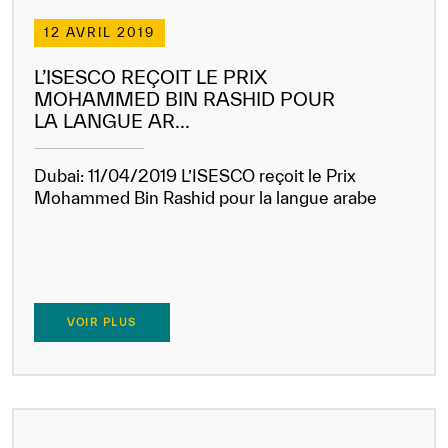
12 AVRIL 2019
Bibliothèque Numérique de l’ICESCO
L’ISESCO REÇOIT LE PRIX
Musées et Expositions
MOHAMMED BIN RASHID POUR
LA LANGUE AR...
Actualités et événements
Communiqués de presse
Dubai: 11/04/2019 L’ISESCO reçoit le Prix
Mohammed Bin Rashid pour la langue arabe
Événements
Réseaux Sociaux de l’ICESCO
Contact
VOIR PLUS
Contact
Bureaux de l’ICESCO
S’engager