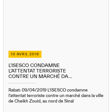
Notre méthode de travail
S’engager
Rejoignez la famille de l’ICESCO
Pour les fournisseurs
Devenir partenaire
Soutien et dons
10 AVRIL 2019
L’ISESCO CONDAMNE
L’ATTENTAT TERRORISTE
©
Copyright ICESCO. Tous droits réservés.
CONTRE UN MARCHÉ DA...
Conditions d’utilisation
Politique de confidentialité
Rabat: 09/04/2019 L’ISESCO condamne
Politique et procédure concernant l’IA
l’attentat terroriste contre un marché dans la ville
PPSSI
de Cheikh Zouid, au nord de Sinaï
Droit d’auteur
Clause de non-responsabilité