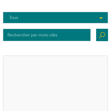
Direction Générale
Cadre de la Gouvernance
Normes Internationales de Qualité et
d’Excellence
Ce que nous faisons
Domaines d’expertise
Secrétariat Général
Partenariats
Notre impact
Objectifs de développement durable
Données et perspectives