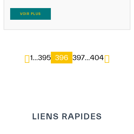
VOIR PLUS
1
…
395
396
397
…
404
LIENS RAPIDES