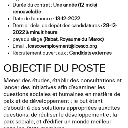
Durée du contrat :
Une année (12 mois)
Bibliothèque Numérique de l’ICESCO
renouvelable
Date de l’annonce :
13-12-2022
Musées et Expositions
Dernier délai de dépôt des candidatures :
28-12-
2022 à minuit heure
Actualités et événements
pays du siège
(Rabat, Royaume du Maroc)
Email :
icescoemployment@icesco.org
Communiqués de presse
Recrutement ouvert aux :
Candidats externes
Événements
OBJECTIF DU POSTE
Réseaux Sociaux de l’ICESCO
Mener des études, établir des consultations et
Contact
lancer des initiatives afin d’examiner les
questions sociales et humaines en matière de
Contact
paix et de développement ; le but étant
d’aboutir à des solutions appropriées auxdites
Bureaux de l’ICESCO
questions, de réaliser le développement et la
paix sociale, et d’édifier un monde meilleur
S’engager