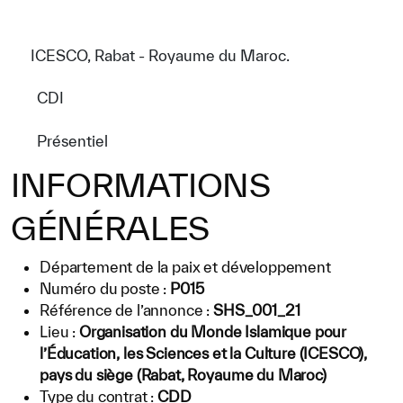
Direction Générale
Cadre de la Gouvernance
ICESCO, Rabat - Royaume du Maroc.
Normes Internationales de Qualité et
CDI
d’Excellence
Présentiel
Ce que nous faisons
INFORMATIONS
Domaines d’expertise
GÉNÉRALES
Secrétariat Général
Partenariats
Département de la paix et développement
Numéro du poste :
P015
Notre impact
Référence de l’annonce :
SHS_001_21
Lieu :
Organisation du Monde Islamique pour
Objectifs de développement durable
l’Éducation, les Sciences et la Culture (ICESCO),
pays du siège (Rabat, Royaume du Maroc)
Données et perspectives
Type du contrat :
CDD