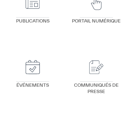
PUBLICATIONS
PORTAIL NUMÉRIQUE
VOIR DÉTAILS
VOIR DÉTAILS
✪
✪
✪
✪
✪
✪
✪
✪
✪
✪
✪
✪
✪
✪
✪
ÉVÉNEMENTS
COMMUNIQUÉS DE
PRESSE
Extremely
Extremely
Dissatisfied
Satisfied
VOIR DÉTAILS
VOIR DÉTAILS