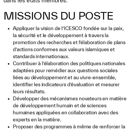
dans les états membres.
Notre méthode de travail
MISSIONS DU POSTE
S’engager
Rejoignez la famille de l’ICESCO
Appliquer la vision de l’ICESCO fondée sur la paix,
la sécurité et le développement à travers la
Pour les fournisseurs
promotion des recherches et l’élaboration de plans
d’actions conformes aux valeurs islamiques et
Devenir partenaire
standards internationaux.
Soutien et dons
Contribuer à l’élaboration des politiques nationales
adaptées pour remédier aux questions sociales
liées au développement et au vivre-ensemble,
identifier les indicateurs d’évaluation et mesurer
©
Copyright ICESCO. Tous droits réservés.
leurs résultats.
Conditions d’utilisation
Développer des mécanismes novateurs en matière
Politique de confidentialité
de développement humain et de sciences
Politique et procédure concernant l’IA
humaines appliquées en collaboration avec des
PPSSI
experts en la matière.
Droit d’auteur
Proposer des programmes à même de renforcer la
Clause de non-responsabilité