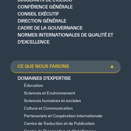
Notre méthode de travail
CONFÉRENCE GÉNÉRALE
CONSEIL EXÉCUTIF
S’engager
DIRECTION GÉNÉRALE
Rejoignez la famille de l’ICESCO
CADRE DE LA GOUVERNANCE
NORMES INTERNATIONALES DE QUALITÉ ET
Pour les fournisseurs
D’EXCELLENCE
Devenir partenaire
Soutien et dons
CE QUE NOUS FAISONS
DOMAINES D’EXPERTISE
Éducation
©
Copyright ICESCO. Tous droits réservés.
Sciences et Environnement
Conditions d’utilisation
Sciences humaines et sociales
Politique de confidentialité
Culture et Communication
Politique et procédure concernant l’IA
PPSSI
Partenariats et Coopération internationale
Droit d’auteur
Centre de Traduction et de Publication
✪
✪
✪
✪
✪
✪
✪
✪
✪
✪
✪
✪
✪
✪
✪
Clause de non-responsabilité