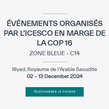
Direction Générale
Cadre de la Gouvernance
Normes Internationales de Qualité et
ÉVÉNEMENTS ORGANISÉS
d’Excellence
PAR L’ICESCO EN MARGE DE
Ce que nous faisons
LA COP 16
Domaines d’expertise
ZONE BLEUE - C14
Secrétariat Général
Riyad, Royaume de l’Arabie Saoudite
Partenariats
02 – 13 December 2024
Notre impact
TÉLÉCHARGER LE FICHIER
Objectifs de développement durable
Données et perspectives