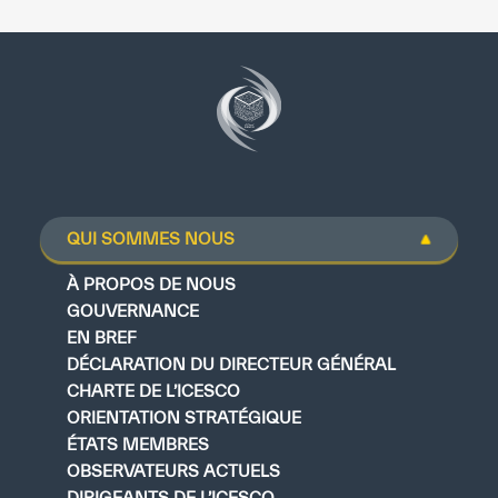
Bibliothèque Numérique de l’ICESCO
Musées et Expositions
Actualités et événements
Communiqués de presse
Événements
QUI SOMMES NOUS
Réseaux Sociaux de l’ICESCO
À PROPOS DE NOUS
GOUVERNANCE
Contact
EN BREF
DÉCLARATION DU DIRECTEUR GÉNÉRAL
Contact
CHARTE DE L’ICESCO
Bureaux de l’ICESCO
ORIENTATION STRATÉGIQUE
ÉTATS MEMBRES
S’engager
OBSERVATEURS ACTUELS
DIRIGEANTS DE L’ICESCO