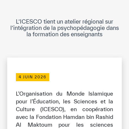
Direction Générale
Cadre de la Gouvernance
L’ICESCO tient un atelier régional sur
Normes Internationales de Qualité et
l’intégration de la psychopédagogie dans
d’Excellence
la formation des enseignants
Ce que nous faisons
Domaines d’expertise
Secrétariat Général
4 JUIN 2026
Partenariats
L’Organisation du Monde Islamique
Notre impact
pour l’Éducation, les Sciences et la
Culture (ICESCO), en coopération
Objectifs de développement durable
avec la Fondation Hamdan bin Rashid
Al Maktoum pour les sciences
Données et perspectives