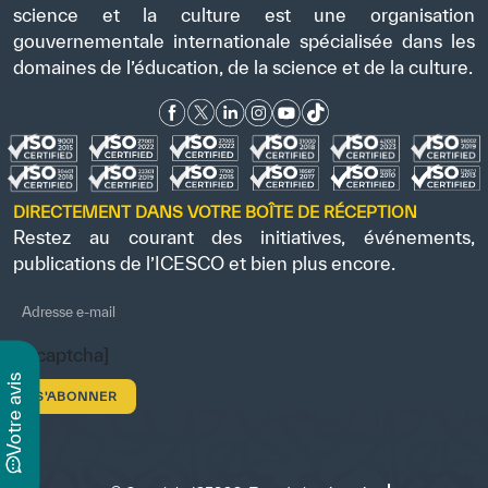
science et la culture est une organisation
gouvernementale internationale spécialisée dans les
domaines de l’éducation, de la science et de la culture.
DIRECTEMENT DANS VOTRE BOÎTE DE RÉCEPTION
Restez au courant des initiatives, événements,
publications de l’ICESCO et bien plus encore.
[recaptcha]
s
v
o
t
r
e
a
v
i