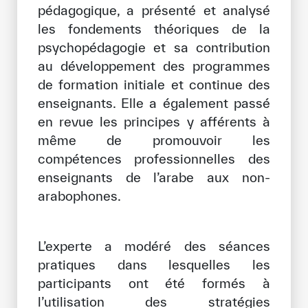
pédagogique, a présenté et analysé
Notre méthode de travail
les fondements théoriques de la
S’engager
psychopédagogie et sa contribution
au développement des programmes
Rejoignez la famille de l’ICESCO
de formation initiale et continue des
Pour les fournisseurs
enseignants. Elle a également passé
en revue les principes y afférents à
Devenir partenaire
même de promouvoir les
Soutien et dons
compétences professionnelles des
enseignants de l’arabe aux non-
arabophones.
©
Copyright ICESCO. Tous droits réservés.
Conditions d’utilisation
Politique de confidentialité
L’experte a modéré des séances
Politique et procédure concernant l’IA
pratiques dans lesquelles les
PPSSI
participants ont été formés à
Droit d’auteur
l’utilisation des stratégies
Clause de non-responsabilité