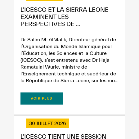
L’ICESCO ET LA SIERRA LEONE
EXAMINENT LES
PERSPECTIVES DE ...
Dr Salim M. AlMalik, Directeur général de
l’Organisation du Monde Islamique pour
l’Éducation, les Sciences et la Culture
✪
✪
✪
✪
✪
✪
✪
✪
✪
✪
✪
✪
✪
✪
✪
(ICESCO), s’est entretenu avec Dr Haja
Ramatulai Wurie, ministre de
l’Enseignement technique et supérieur de
la République de Sierra Leone, sur les mo...
Extremely
Extremely
VOIR PLUS
Dissatisfied
Satisfied
30 JUILLET 2026
L’ICESCO TIENT UNE SESSION