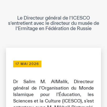
Direction Générale
Cadre de la Gouvernance
Le Directeur général de l’ICESCO
Normes Internationales de Qualité et
s’entretient avec le directeur du musée de
d’Excellence
l’Ermitage en Fédération de Russie
Ce que nous faisons
Domaines d’expertise
Secrétariat Général
17 MAI 2026
Partenariats
Dr Salim M. AlMalik, Directeur
Notre impact
général de l’Organisation du Monde
Objectifs de développement durable
Islamique pour l’Éducation, les
Sciences et la Culture (ICESCO), s’est
Données et perspectives