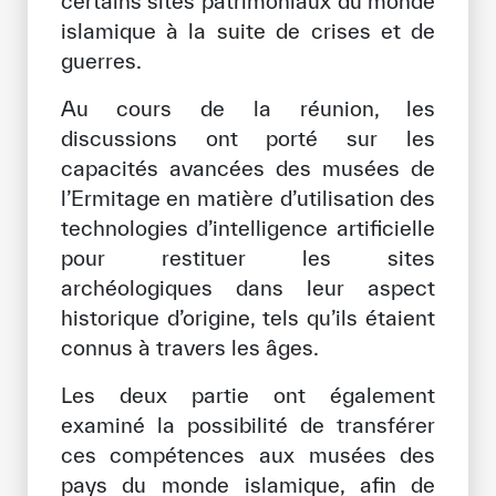
certains sites patrimoniaux du monde
Notre méthode de travail
islamique à la suite de crises et de
guerres.
S’engager
Rejoignez la famille de l’ICESCO
Au cours de la réunion, les
discussions ont porté sur les
Pour les fournisseurs
capacités avancées des musées de
l’Ermitage en matière d’utilisation des
Devenir partenaire
technologies d’intelligence artificielle
Soutien et dons
pour restituer les sites
archéologiques dans leur aspect
historique d’origine, tels qu’ils étaient
©
Copyright ICESCO. Tous droits réservés.
connus à travers les âges.
Conditions d’utilisation
Politique de confidentialité
Les deux partie ont également
Politique et procédure concernant l’IA
examiné la possibilité de transférer
PPSSI
ces compétences aux musées des
Droit d’auteur
pays du monde islamique, afin de
Clause de non-responsabilité