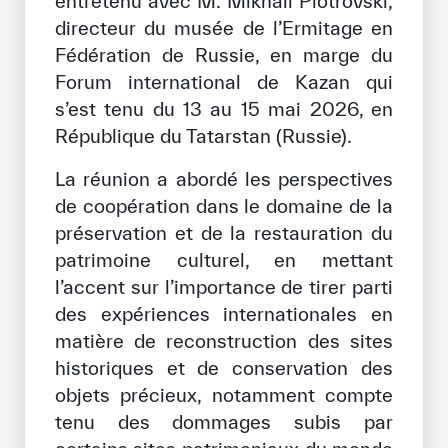
entretenu avec M. Mikhaïl Piotrovski,
directeur du musée de l’Ermitage en
Bibliothèque Numérique de l’ICESCO
Fédération de Russie, en marge du
Musées et Expositions
Forum international de Kazan qui
s’est tenu du 13 au 15 mai 2026, en
Actualités et événements
République du Tatarstan (Russie).
Communiqués de presse
La réunion a abordé les perspectives
de coopération dans le domaine de la
Événements
préservation et de la restauration du
Réseaux Sociaux de l’ICESCO
patrimoine culturel, en mettant
l’accent sur l’importance de tirer parti
Contact
des expériences internationales en
matière de reconstruction des sites
Contact
historiques et de conservation des
Bureaux de l’ICESCO
objets précieux, notamment compte
tenu des dommages subis par
S’engager