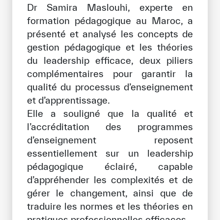
Dr Samira Maslouhi, experte en
Notre méthode de travail
formation pédagogique au Maroc, a
S’engager
présenté et analysé les concepts de
gestion pédagogique et les théories
Rejoignez la famille de l’ICESCO
du leadership efficace, deux piliers
Pour les fournisseurs
complémentaires pour garantir la
qualité du processus d’enseignement
Devenir partenaire
et d’apprentissage.
Soutien et dons
Elle a souligné que la qualité et
l’accréditation des programmes
d’enseignement reposent
©
Copyright ICESCO. Tous droits réservés.
essentiellement sur un leadership
Conditions d’utilisation
pédagogique éclairé, capable
Politique de confidentialité
d’appréhender les complexités et de
Politique et procédure concernant l’IA
gérer le changement, ainsi que de
PPSSI
traduire les normes et les théories en
Droit d’auteur
Clause de non-responsabilité
pratiques professionnelles efficaces.