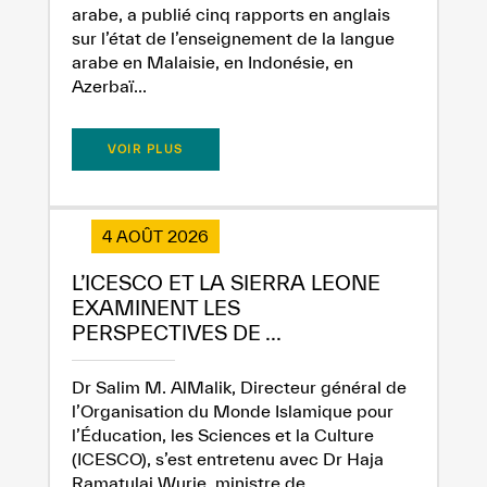
arabe, a publié cinq rapports en anglais
sur l’état de l’enseignement de la langue
arabe en Malaisie, en Indonésie, en
Azerbaï...
VOIR PLUS
4 AOÛT 2026
L’ICESCO ET LA SIERRA LEONE
EXAMINENT LES
✪
✪
✪
✪
✪
✪
✪
✪
✪
✪
✪
✪
✪
✪
✪
PERSPECTIVES DE ...
Dr Salim M. AlMalik, Directeur général de
l’Organisation du Monde Islamique pour
l’Éducation, les Sciences et la Culture
(ICESCO), s’est entretenu avec Dr Haja
Extremely
Extremely
Ramatulai Wurie, ministre de