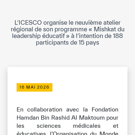
Direction Générale
Cadre de la Gouvernance
L’ICESCO organise le neuvième atelier
Normes Internationales de Qualité et
régional de son programme « Mishkat du
d’Excellence
leadership éducatif » à l’intention de 188
participants de 15 pays
Ce que nous faisons
Domaines d’expertise
Secrétariat Général
Partenariats
16 MAI 2026
Notre impact
En collaboration avec la Fondation
Hamdan Bin Rashid Al Maktoum pour
Objectifs de développement durable
les sciences médicales et
Données et perspectives
éducatives, l’Organisation du Monde