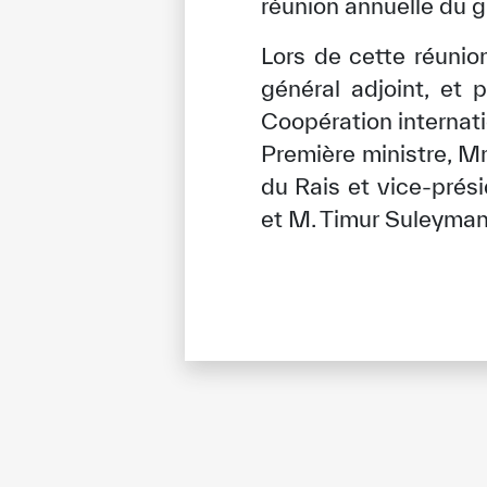
réunion annuelle du 
Lors de cette réunio
général adjoint, et
Coopération internatio
Première ministre, M
du Rais et vice-prés
et M. Timur Suleymano
✪
✪
✪
✪
✪
Extrem