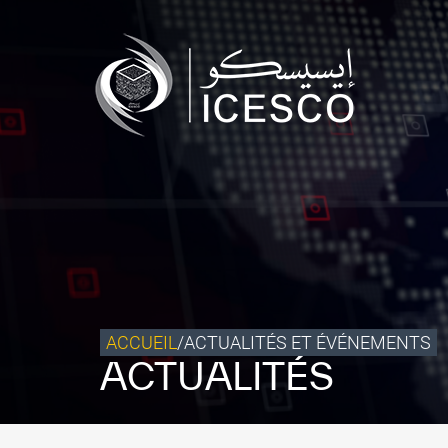
Qui sommes-nous ?
Ce que nous faisons
Notre impact
Données et perspectives
Centre des Médias
Contact
S’engager
ACCUEIL
/
ACTUALITÉS ET ÉVÉNEMENTS
ACTUALITÉS
©
Copyright ICESCO. Tous droits réservés.