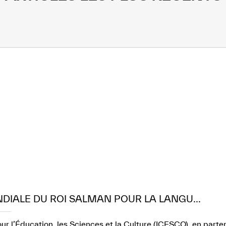
NDIALE DU ROI SALMAN POUR LA LANGU...
r l’Éducation, les Sciences et la Culture (ICESCO), en part