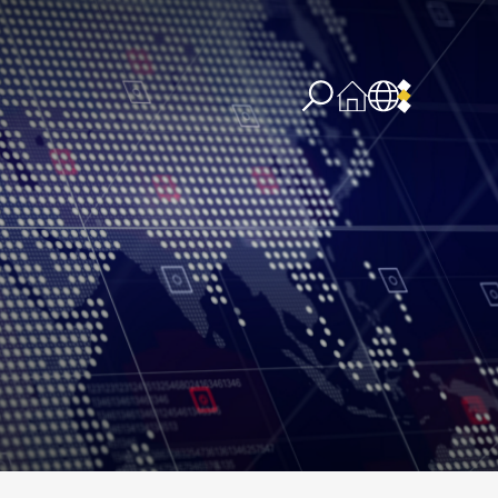
re concernant l’IA
PPSSI
Droit d’auteur
Clause de non-responsabilité