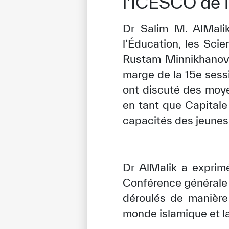
l’ICESCO de l
Dr Salim M. AlMalik
l’Éducation, les Sci
Rustam Minnikhanov,
marge de la 15e sess
ont discuté des moye
en tant que Capitale
capacités des jeunes 
Dr AlMalik a exprim
Conférence générale d
déroulés de manière
monde islamique et la