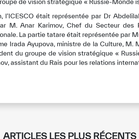
groupe de vision stratégique « Russie-Monde i
n, l’ICESCO était représentée par Dr Abdelila
 par M. Anar Karimov, Chef du Secteur des P
nale. La partie tatare était représentée par Mm
me Irada Ayupova, ministre de la Culture, M. M
ident du groupe de vision stratégique « Russ
v, assistant du Rais pour les relations interna
✪
✪
✪
✪
✪
✪
✪
✪
✪
✪
ely Dissatisfied
Extremely Sa
ARTICLES LES PLUS RÉCENTS