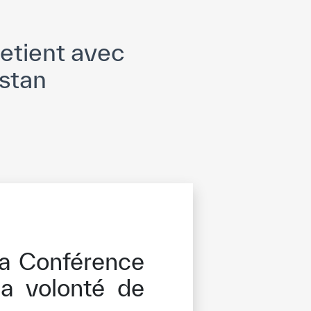
retient avec
rstan
 la Conférence
la volonté de