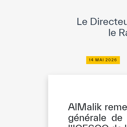
Le Directeu
le R
14 MAI 2026
AlMalik remer
générale de 