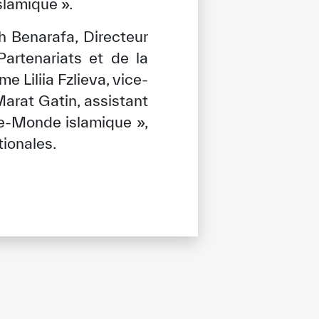
slamique ».
h Benarafa, Directeur
artenariats et de la
e Liliia Fzlieva, vice-
arat Gatin, assistant
ie-Monde islamique »,
tionales.
tisfied