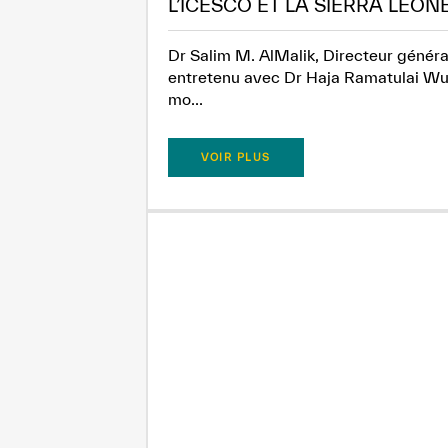
L’ICESCO ET LA SIERRA LEON
Dr Salim M. AlMalik, Directeur généra
entretenu avec Dr Haja Ramatulai Wuri
mo...
VOIR PLUS