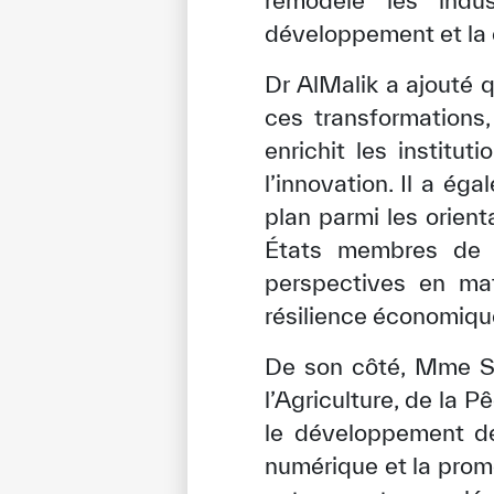
remodèle les indus
développement et la 
Dr AlMalik a ajouté 
ces transformations,
enrichit les institu
l’innovation. Il a é
plan parmi les orien
États membres de l
perspectives en mat
résilience économiqu
De son côté, Mme Sab
l’Agriculture, de la 
le développement de
numérique et la promo