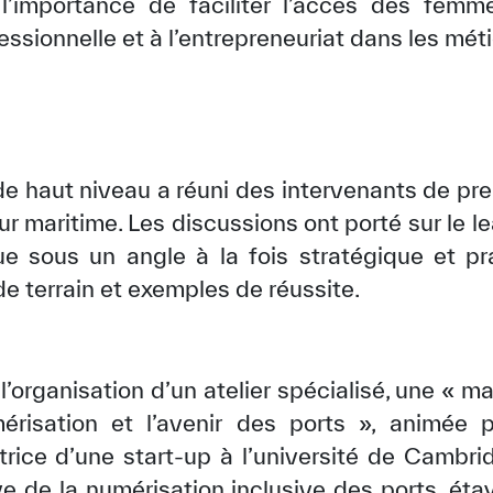
’importance de faciliter l’accès des femm
essionnelle et à l’entrepreneuriat dans les mét
e haut niveau a réuni des intervenants de pre
ur maritime. Les discussions ont porté sur le 
ue sous un angle à la fois stratégique et pr
de terrain et exemples de réussite.
✪
✪
✪
✪
✪
✪
✪
✪
✪
✪
organisation d’un atelier spécialisé, une « mas
risation et l’avenir des ports », animée 
rice d’une start-up à l’université de Cambrid
ely Dissatisfied
Extremely Sa
ve de la numérisation inclusive des ports, ét