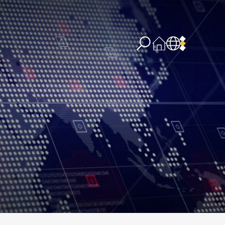
re concernant l’IA
PPSSI
Droit d’auteur
Clause de non-responsabilité