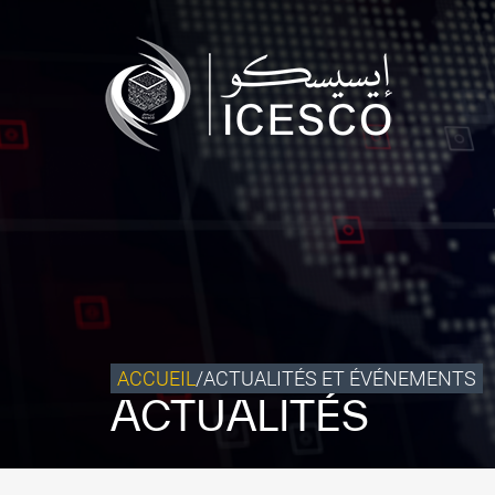
Qui sommes-nous ?
Ce que nous faisons
Notre impact
Données et perspectives
Centre des Médias
Contact
S’engager
ACCUEIL
/
ACTUALITÉS ET ÉVÉNEMENTS
ACTUALITÉS
©
Copyright ICESCO. Tous droits réservés.