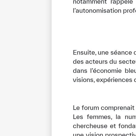
notamment rappelé l
l’autonomisation prof
Ensuite, une séance d
des acteurs du secte
dans l’économie ble
visions, expériences 
✪
✪
✪
✪
✪
Le forum comprenait l’
Les femmes, la numé
chercheuse et fondat
Extrem
une vision prospecti