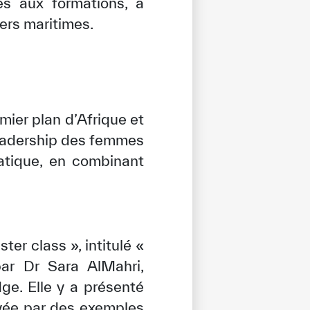
es aux formations, à
iers maritimes.
mier plan d’Afrique et
leadership des femmes
atique, en combinant
ter class », intitulé «
par Dr Sara AlMahri,
ge. Elle y a présenté
tisfied
ayée par des exemples