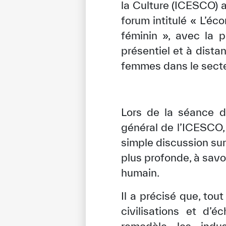
la Culture (ICESCO) 
forum intitulé « L’éc
féminin », avec la p
présentiel et à dista
femmes dans le secteu
Lors de la séance d
général de l’ICESCO, 
simple discussion su
plus profonde, à savoi
humain.
Il a précisé que, tou
civilisations et d’