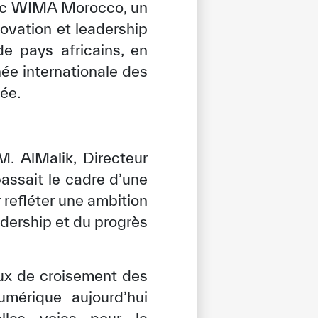
avec WIMA Morocco, un
novation et leadership
de pays africains, en
née internationale des
ée.
. AlMalik, Directeur
passait le cadre d’une
refléter une ambition
eadership et du progrès
ieux de croisement des
umérique aujourd’hui