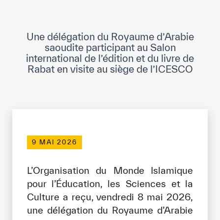
Direction Générale
Cadre de la Gouvernance
Une délégation du Royaume d’Arabie
Normes Internationales de Qualité et
saoudite participant au Salon
d’Excellence
international de l’édition et du livre de
Rabat en visite au siège de l’ICESCO
Ce que nous faisons
Domaines d’expertise
Secrétariat Général
Partenariats
9 MAI 2026
Notre impact
L’Organisation du Monde Islamique
pour l’Éducation, les Sciences et la
Objectifs de développement durable
Culture a reçu, vendredi 8 mai 2026,
une délégation du Royaume d’Arabie
Données et perspectives