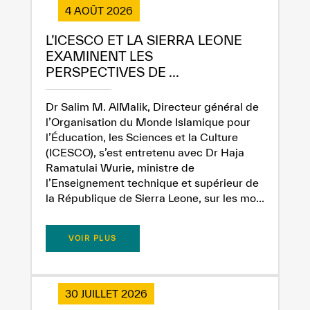
4 AOÛT 2026
L’ICESCO ET LA SIERRA LEONE
EXAMINENT LES
PERSPECTIVES DE ...
Dr Salim M. AlMalik, Directeur général de
l’Organisation du Monde Islamique pour
l’Éducation, les Sciences et la Culture
✪
✪
✪
✪
✪
✪
✪
✪
✪
✪
✪
✪
✪
✪
✪
(ICESCO), s’est entretenu avec Dr Haja
Ramatulai Wurie, ministre de
l’Enseignement technique et supérieur de
la République de Sierra Leone, sur les mo...
Extremely
Extremely
VOIR PLUS
Dissatisfied
Satisfied
30 JUILLET 2026