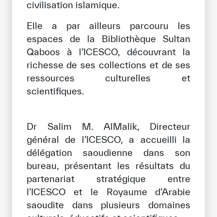
civilisation islamique.
Notre méthode de travail
Elle a par ailleurs parcouru les
S’engager
espaces de la Bibliothèque Sultan
Rejoignez la famille de l’ICESCO
Qaboos à l’ICESCO, découvrant la
richesse de ses collections et de ses
Pour les fournisseurs
ressources culturelles et
Devenir partenaire
scientifiques.
Soutien et dons
Dr Salim M. AlMalik, Directeur
général de l’ICESCO, a accueilli la
©
Copyright ICESCO. Tous droits réservés.
délégation saoudienne dans son
Conditions d’utilisation
bureau, présentant les résultats du
Politique de confidentialité
partenariat stratégique entre
Politique et procédure concernant l’IA
l’ICESCO et le Royaume d’Arabie
PPSSI
Droit d’auteur
saoudite dans plusieurs domaines
Clause de non-responsabilité