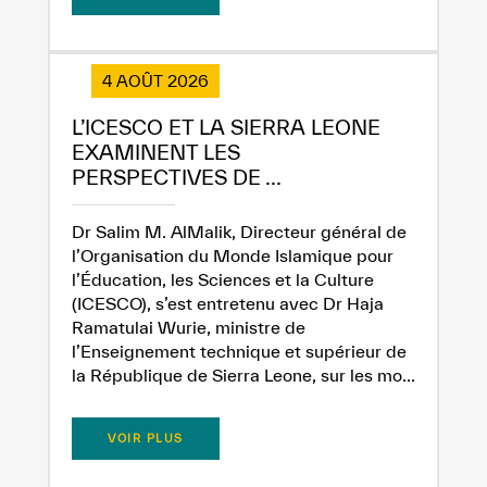
4 AOÛT 2026
L’ICESCO ET LA SIERRA LEONE
EXAMINENT LES
PERSPECTIVES DE ...
Dr Salim M. AlMalik, Directeur général de
✪
✪
✪
✪
✪
✪
✪
✪
✪
✪
✪
✪
✪
✪
✪
l’Organisation du Monde Islamique pour
l’Éducation, les Sciences et la Culture
(ICESCO), s’est entretenu avec Dr Haja
Ramatulai Wurie, ministre de
l’Enseignement technique et supérieur de
la République de Sierra Leone, sur les mo...
Extremely
Extremely
Dissatisfied
Satisfied
VOIR PLUS