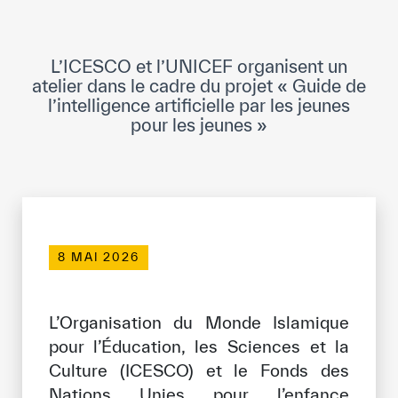
Direction Générale
Cadre de la Gouvernance
L’ICESCO et l’UNICEF organisent un
Normes Internationales de Qualité et
atelier dans le cadre du projet « Guide de
d’Excellence
l’intelligence artificielle par les jeunes
pour les jeunes »
Ce que nous faisons
Domaines d’expertise
Secrétariat Général
Partenariats
8 MAI 2026
Notre impact
L’Organisation du Monde Islamique
pour l’Éducation, les Sciences et la
Objectifs de développement durable
Culture (ICESCO) et le Fonds des
Données et perspectives
Nations Unies pour l’enfance