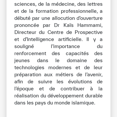
sciences, de la médecine, des lettres
Notre méthode de travail
et de la formation professionnelle, a
S’engager
débuté par une allocution d’ouverture
prononcée par Dr Kaïs Hammami,
Rejoignez la famille de l’ICESCO
Directeur du Centre de Prospective
Pour les fournisseurs
et d’Intelligence artificielle. Il y a
souligné l’importance du
Devenir partenaire
renforcement des capacités des
Soutien et dons
jeunes dans le domaine des
technologies modernes et de leur
préparation aux métiers de l’avenir,
©
Copyright ICESCO. Tous droits réservés.
afin de suivre les évolutions de
Conditions d’utilisation
l’époque et de contribuer à la
Politique de confidentialité
réalisation du développement durable
Politique et procédure concernant l’IA
dans les pays du monde islamique.
PPSSI
Droit d’auteur
Clause de non-responsabilité