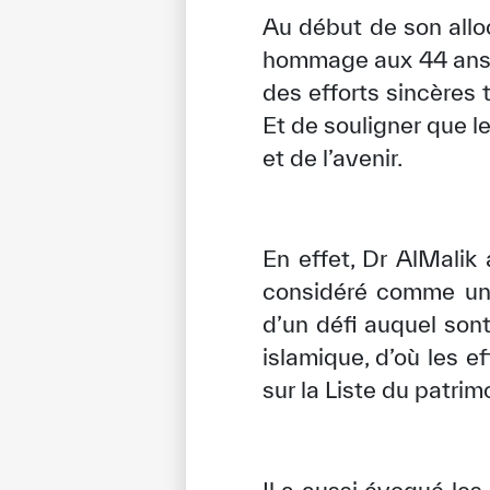
Au début de son allo
hommage aux 44 ans d
des efforts sincères 
Et de souligner que le
et de l’avenir.
En effet, Dr AlMalik 
considéré comme une 
d’un défi auquel son
✪
✪
✪
✪
✪
islamique, d’où les e
sur la Liste du patrimo
Extrem