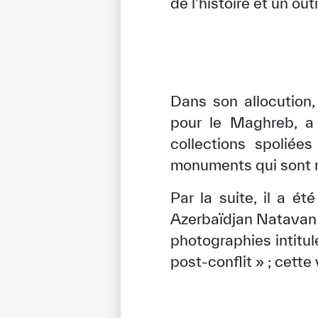
de l’histoire et un out
Dans son allocution
pour le Maghreb, a 
collections spoliée
monuments qui sont m
Par la suite, il a é
Azerbaïdjan Natavan p
photographies intitul
post-conflit » ; cett