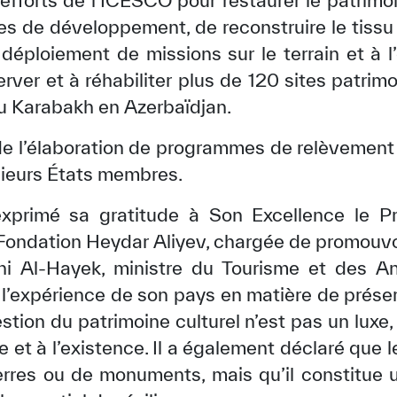
 efforts de l’ICESCO pour restaurer le patrimo
s de développement, de reconstruire le tissu 
u déploiement de missions sur le terrain et à l
erver et à réhabiliter plus de 120 sites patrimo
du Karabakh en Azerbaïdjan.
 de l’élaboration de programmes de relèvemen
sieurs États membres.
 exprimé sa gratitude à Son Excellence le Pr
 Fondation Heydar Aliyev, chargée de promouvoi
i Al-Hayek, ministre du Tourisme et des Ant
 l’expérience de son pays en matière de prése
stion du patrimoine culturel n’est pas un luxe,
re et à l’existence. Il a également déclaré que 
erres ou de monuments, mais qu’il constitue