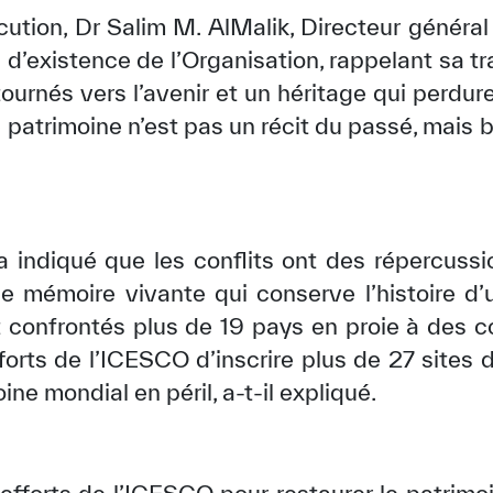
cution, Dr Salim M. AlMalik, Directeur général
’existence de l’Organisation, rappelant sa tr
tournés vers l’avenir et un héritage qui perdure
 patrimoine n’est pas un récit du passé, mais b
a indiqué que les conflits ont des répercussi
mémoire vivante qui conserve l’histoire d’une
t confrontés plus de 19 pays en proie à des c
✪
✪
✪
✪
✪
✪
✪
✪
✪
✪
fforts de l’ICESCO d’inscrire plus de 27 sites
ine mondial en péril, a-t-il expliqué.
ely Dissatisfied
Extremely Sa