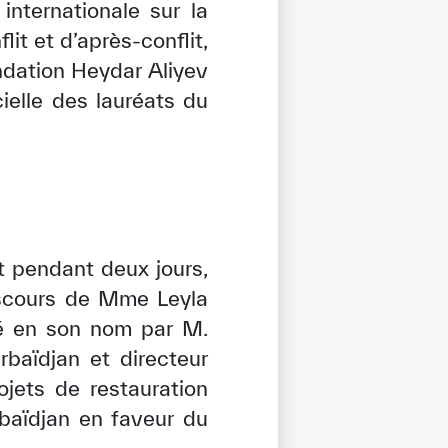
nternationale sur la
it et d’après-conflit,
ndation Heydar Aliyev
ielle des lauréats du
t pendant deux jours,
discours de Mme Leyla
cé en son nom par M.
baïdjan et directeur
ojets de restauration
baïdjan en faveur du