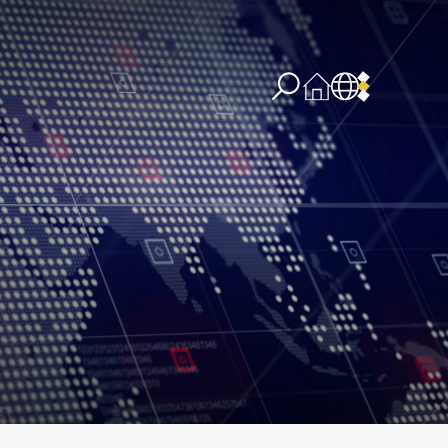
re concernant l’IA
PPSSI
Droit d’auteur
Clause de non-responsabilité