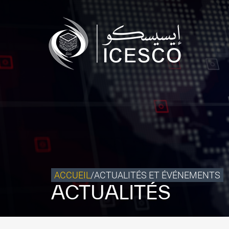
Qui sommes-nous ?
Ce que nous faisons
Notre impact
Données et perspectives
Centre des Médias
Contact
S’engager
ACCUEIL
/
ACTUALITÉS ET ÉVÉNEMENTS
ACTUALITÉS
©
Copyright ICESCO. Tous droits réservés.