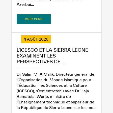
Azerbaï...
VOIR PLUS
✪
✪
✪
✪
✪
✪
✪
✪
✪
✪
✪
✪
✪
✪
✪
4 AOÛT 2026
L’ICESCO ET LA SIERRA LEONE
EXAMINENT LES
PERSPECTIVES DE ...
Extremely
Extremely
Dissatisfied
Satisfied
Dr Salim M. AlMalik, Directeur général de
l’Organisation du Monde Islamique pour
l’Éducation, les Sciences et la Culture
(ICESCO), s’est entretenu avec Dr Haja
Ramatulai Wurie, ministre de
l’Enseignement technique et supérieur de
la République de Sierra Leone, sur les mo...