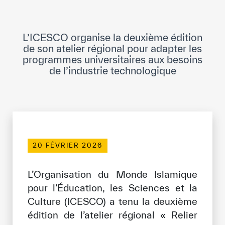
Direction Générale
Cadre de la Gouvernance
L’ICESCO organise la deuxième édition
Normes Internationales de Qualité et
de son atelier régional pour adapter les
d’Excellence
programmes universitaires aux besoins
de l’industrie technologique
Ce que nous faisons
Domaines d’expertise
Secrétariat Général
Partenariats
20 FÉVRIER 2026
Notre impact
L’Organisation du Monde Islamique
pour l’Éducation, les Sciences et la
Objectifs de développement durable
Culture (ICESCO) a tenu la deuxième
édition de l’atelier régional « Relier
Données et perspectives