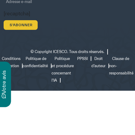
[recaptcha]
©
Copyright ICESCO. Tous droits réservés.
Conditions
Politique de
Politique
PPSSI
Droit
Clause de
d’utilisation
confidentialité
et procédure
d’auteur
non-
s
concernant
responsabilité
l’IA
v
o
t
r
e
a
v
i