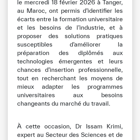
le mercredi 18 février 2026 à Tanger,
Notre méthode de travail
au Maroc, ont permis d’identifier les
écarts entre la formation universitaire
S’engager
et les besoins de l’industrie, et à
Rejoignez la famille de l’ICESCO
proposer des solutions pratiques
Pour les fournisseurs
susceptibles d’améliorer la
préparation des diplômés aux
Devenir partenaire
technologies émergentes et leurs
Soutien et dons
chances d’insertion professionnelle,
tout en recherchant les moyens de
mieux adapter les programmes
©
Copyright ICESCO. Tous droits réservés.
universitaires aux besoins
Conditions d’utilisation
changeants du marché du travail.
Politique de confidentialité
Politique et procédure concernant l’IA
PPSSI
À cette occasion, Dr Issam Krimi,
Droit d’auteur
expert au Secteur des Sciences et de
Clause de non-responsabilité