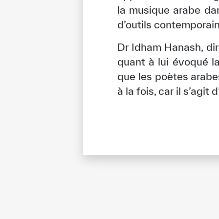
la musique arabe dans
d’outils contemporain
Dr Idham Hanash, dir
quant à lui évoqué la
que les poètes arabe
à la fois, car il s’a
✪
✪
✪
✪
✪
Extrem