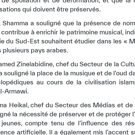
s de spoliation et de déformation, et que la
sations qui doivent être préservés.
 Shamma a souligné que la présence de nom
contribue à enrichir le patrimoine musical, in
sie du Sud-Est souhaitent étudier dans les « M
s plusieurs pays arabes.
amed Zinelabidine, chef du Secteur de la Cultu
a souligné la place de la musique et de l’oud
opédiques au cours de la civilisation islam
Al-Armawi.
ma Heikal, chef du Secteur des Médias et de
igné la nécessité de préserver et de protéger l
es jeunes, compte tenu de l’influence des ré
gence artificielle. Il a également mis l’accent s