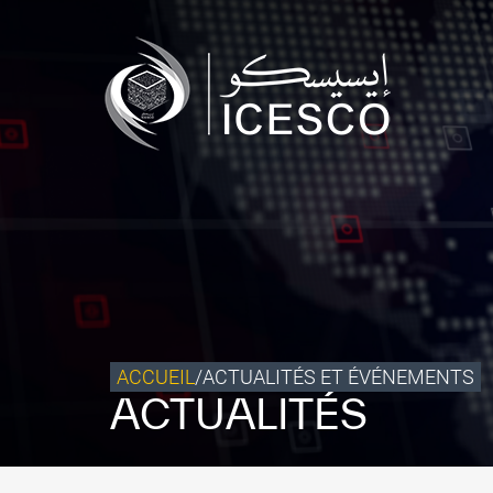
Qui sommes-nous ?
Ce que nous faisons
Notre impact
Données et perspectives
Centre des Médias
Contact
S’engager
ACCUEIL
/
ACTUALITÉS ET ÉVÉNEMENTS
ACTUALITÉS
©
Copyright ICESCO. Tous droits réservés.