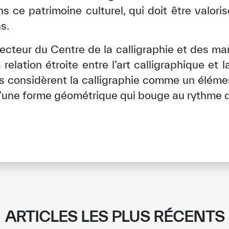
 ce patrimoine culturel, qui doit être valoris
s.
ecteur du Centre de la calligraphie et des ma
 relation étroite entre l’art calligraphique et 
s considèrent la calligraphie comme un éléme
git d’une forme géométrique qui bouge au rythme 
✪
✪
✪
✪
✪
✪
✪
✪
✪
✪
ARTICLES LES PLUS RÉCENTS
ely Dissatisfied
Extremely Sa