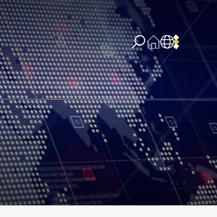
re concernant l’IA
PPSSI
Droit d’auteur
Clause de non-responsabilité