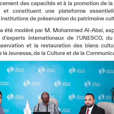
rcement des capacités et à la promotion de l
 et constituent une plateforme essentiell
institutions de préservation du patrimoine cult
 a été modéré par M. Mohammed Al-Absi, exper
 d’experts internationaux de l’UNESCO, du 
nservation et la restauration des biens cult
 la Jeunesse, de la Culture et de la Communica
✪
✪
✪
✪
✪
✪
✪
✪
✪
✪
ely Dissatisfied
Extremely Sa