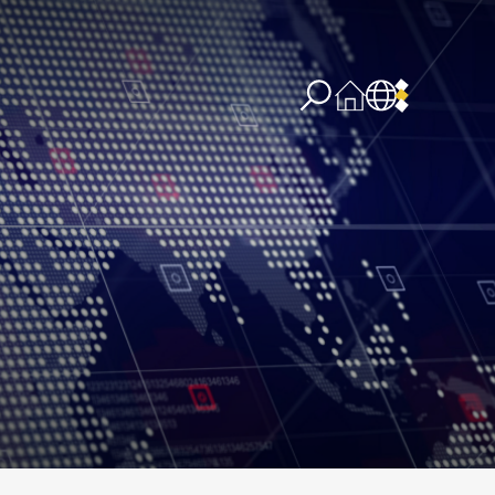
re concernant l’IA
PPSSI
Droit d’auteur
Clause de non-responsabilité