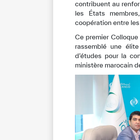
contribuent au renfo
les États membres,
coopération entre les 
Ce premier Colloque
rassemblé une élite
d’études pour la co
ministère marocain de
✪
✪
✪
✪
✪
Extrem