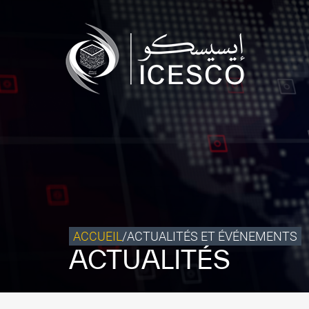
Qui sommes-nous ?
Ce que nous faisons
Notre impact
Données et perspectives
Centre des Médias
Contact
S’engager
ACCUEIL
/
ACTUALITÉS ET ÉVÉNEMENTS
ACTUALITÉS
©
Copyright ICESCO. Tous droits réservés.