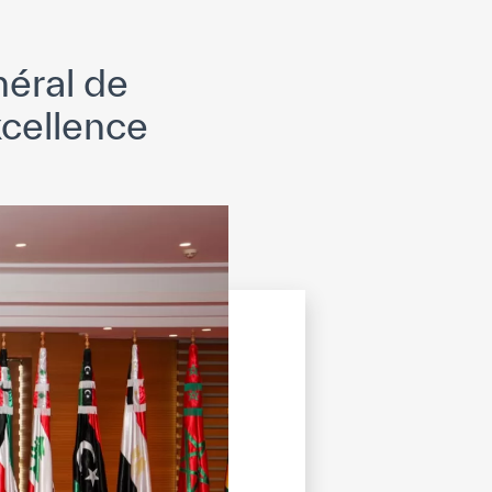
néral de
xcellence