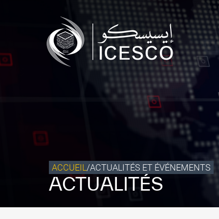
Qui sommes-nous ?
Ce que nous faisons
Notre impact
Données et perspectives
Centre des Médias
Contact
S’engager
ACCUEIL
/
ACTUALITÉS ET ÉVÉNEMENTS
ACTUALITÉS
©
Copyright ICESCO. Tous droits réservés.