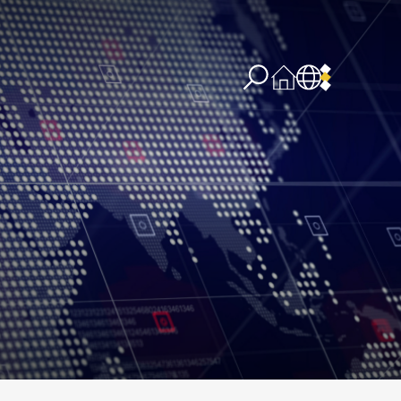
re concernant l’IA
PPSSI
Droit d’auteur
Clause de non-responsabilité