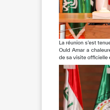
La réunion s’est ten
Ould Amar a chaleure
de sa visite officiel
✪
✪
✪
✪
✪
Extrem