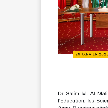
29 JANVIER 202
Dr Salim M. Al-Mali
l’Éducation, les Sc
Amar, Directeur génér