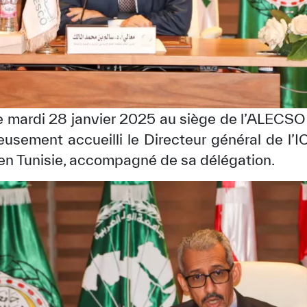
ue mardi 28 janvier 2025 au siège de l’ALECS
usement accueilli le Directeur général de l’
le en Tunisie, accompagné de sa délégation.
✪
✪
✪
✪
✪
✪
✪
✪
✪
✪
ely Dissatisfied
Extremely Sa