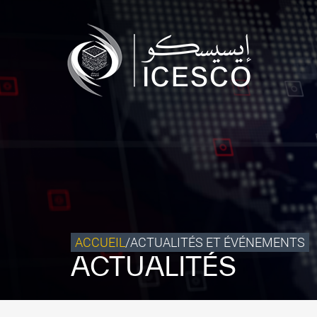
Qui sommes-nous ?
Ce que nous faisons
Notre impact
Données et perspectives
Centre des Médias
Contact
S’engager
ACCUEIL
/
ACTUALITÉS ET ÉVÉNEMENTS
ACTUALITÉS
©
Copyright ICESCO. Tous droits réservés.