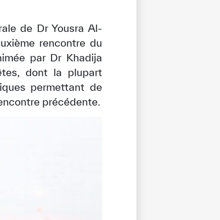
rale de Dr Yousra Al-
euxième rencontre du
nimée par Dr Khadija
es, dont la plupart
atiques permettant de
rencontre précédente.
tisfied