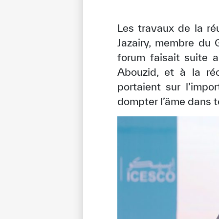
Les travaux de la ré
Jazairy, membre du 
forum faisait suite
Abouzid, et à la r
portaient sur l’impo
dompter l’âme dans to
✪
✪
✪
✪
✪
Extrem