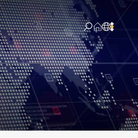
re concernant l’IA
PPSSI
Droit d’auteur
Clause de non-responsabilité