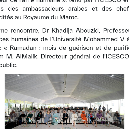
s des ambassadeurs arabes et des chefs
édités au Royaume du Maroc.
me rencontre, Dr Khadija Abouzid, Professe
nces humaines de l’Université Mohammed V 
 : « Ramadan : mois de guérison et de purifi
m M. AlMalik, Directeur général de l’ICESC
public.