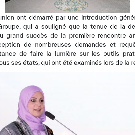
union ont démarré par une introduction géné
Groupe, qui a souligné que la tenue de la d
 au grand succès de la première rencontre a
éception de nombreuses demandes et requêt
rtance de faire la lumière sur les outils pr
us ses états, qui ont été examinés lors de la 
✪
✪
✪
✪
✪
✪
✪
✪
✪
✪
ely Dissatisfied
Extremely Sa