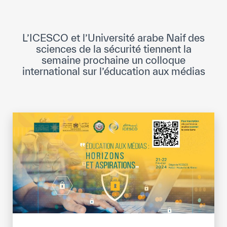
Direction Générale
Cadre de la Gouvernance
L’ICESCO et l’Université arabe Naif des
Normes Internationales de Qualité et
sciences de la sécurité tiennent la
d’Excellence
semaine prochaine un colloque
international sur l’éducation aux médias
Ce que nous faisons
Domaines d’expertise
Secrétariat Général
Partenariats
Notre impact
Objectifs de développement durable
Données et perspectives