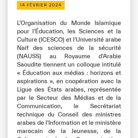
14 FÉVRIER 2024
Bibliothèque Numérique de l’ICESCO
L’Organisation du Monde Islamique
Musées et Expositions
pour l’Éducation, les Sciences et la
Actualités et événements
Culture (ICESCO) et l’Université arabe
Naif des sciences de la sécurité
Communiqués de presse
(NAUSS) au Royaume d’Arabie
Saoudite tiennent un colloque intitulé
Événements
« Éducation aux médias : horizons et
Réseaux Sociaux de l’ICESCO
aspirations », en coopération avec la
Ligue des États arabes, représentée
Contact
par le Secteur des Médias et de la
Contact
Communication, le Secrétariat
technique du Conseil des ministres
Bureaux de l’ICESCO
arabes de l’Information et le ministère
marocain de la Jeunesse, de la
S’engager