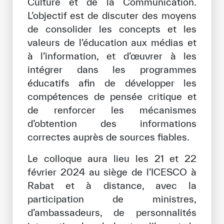
Culture et de la Communication.
Notre méthode de travail
L’objectif est de discuter des moyens
de consolider les concepts et les
S’engager
valeurs de l’éducation aux médias et
Rejoignez la famille de l’ICESCO
à l’information, et d’œuvrer à les
intégrer dans les programmes
Pour les fournisseurs
éducatifs afin de développer les
Devenir partenaire
compétences de pensée critique et
Soutien et dons
de renforcer les mécanismes
d’obtention des informations
correctes auprès de sources fiables.
©
Copyright ICESCO. Tous droits réservés.
Le colloque aura lieu les 21 et 22
Conditions d’utilisation
février 2024 au siège de l’ICESCO à
Politique de confidentialité
Rabat et à distance, avec la
Politique et procédure concernant l’IA
PPSSI
participation de ministres,
Droit d’auteur
d’ambassadeurs, de personnalités
Clause de non-responsabilité