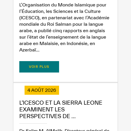
L’Organisation du Monde Islamique pour
l’Éducation, les Sciences et la Culture
(ICESCO), en partenariat avec l’Académie
mondiale du Roi Salman pour la langue
arabe, a publié cinq rapports en anglais
sur l’état de l’enseignement de la langue
arabe en Malaisie, en Indonésie, en
Azerbaï...
✪
✪
✪
✪
✪
✪
✪
✪
✪
✪
✪
✪
✪
✪
✪
VOIR PLUS
4 AOÛT 2026
Extremely
Extremely
L’ICESCO ET LA SIERRA LEONE
Dissatisfied
Satisfied
EXAMINENT LES
PERSPECTIVES DE ...
Dr Salim M. AlMalik, Directeur général de