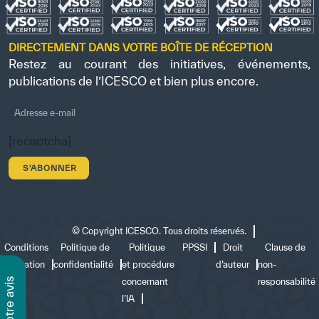
DIRECTEMENT DANS VOTRE BOÎTE DE RÉCEPTION
Restez au courant des initiatives, événements,
publications de l’ICESCO et bien plus encore.
[recaptcha]
©
Copyright ICESCO. Tous droits réservés.
Conditions
Politique de
Politique
PPSSI
Droit
Clause de
d’utilisation
confidentialité
et procédure
d’auteur
non-
s
concernant
responsabilité
l’IA