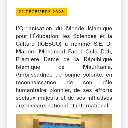
Bibliothèque Numérique de l’ICESCO
22 DÉCEMBRE 2023
Musées et Expositions
L’Organisation du Monde Islamique
Actualités et événements
pour l’Éducation, les Sciences et la
Culture (ICESCO) a nommé S.E. Dr
Communiqués de presse
Mariem Mohamed Fadel Ould Dah,
Première Dame de la République
Événements
Islamique de Mauritanie,
Réseaux Sociaux de l’ICESCO
Ambassadrice de bonne volonté, en
reconnaissance de son rôle
Contact
humanitaire pionnier, de ses efforts
Contact
sociaux majeurs et de ses initiatives
aux niveaux national et international.
Bureaux de l’ICESCO
S’engager