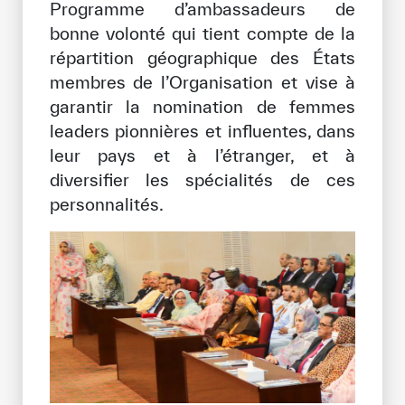
Programme d’ambassadeurs de
bonne volonté qui tient compte de la
répartition géographique des États
membres de l’Organisation et vise à
garantir la nomination de femmes
leaders pionnières et influentes, dans
leur pays et à l’étranger, et à
diversifier les spécialités de ces
personnalités.
✪
✪
✪
✪
✪
✪
✪
✪
✪
✪
✪
✪
✪
✪
✪
Extremely
Extremely