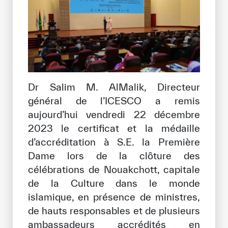
Notre méthode de travail
S’engager
Rejoignez la famille de l’ICESCO
Pour les fournisseurs
Dr Salim M. AlMalik, Directeur
Devenir partenaire
général de l’ICESCO a remis
Soutien et dons
aujourd’hui vendredi 22 décembre
2023 le certificat et la médaille
d’accréditation à S.E. la Première
©
Copyright ICESCO. Tous droits réservés.
Dame lors de la clôture des
Conditions d’utilisation
célébrations de Nouakchott, capitale
Politique de confidentialité
de la Culture dans le monde
Politique et procédure concernant l’IA
islamique, en présence de ministres,
PPSSI
de hauts responsables et de plusieurs
Droit d’auteur
ambassadeurs accrédités en
Clause de non-responsabilité