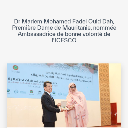
Direction Générale
Cadre de la Gouvernance
Dr Mariem Mohamed Fadel Ould Dah,
Normes Internationales de Qualité et
Première Dame de Mauritanie, nommée
d’Excellence
Ambassadrice de bonne volonté de
l’ICESCO
Ce que nous faisons
Domaines d’expertise
Secrétariat Général
Partenariats
Notre impact
Objectifs de développement durable
Données et perspectives