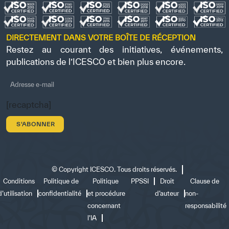
DIRECTEMENT DANS VOTRE BOÎTE DE RÉCEPTION
Restez au courant des initiatives, événements,
publications de l’ICESCO et bien plus encore.
[recaptcha]
©
Copyright ICESCO. Tous droits réservés.
Conditions
Politique de
Politique
PPSSI
Droit
Clause de
d’utilisation
confidentialité
et procédure
d’auteur
non-
concernant
responsabilité
l’IA