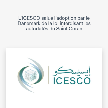
Direction Générale
Cadre de la Gouvernance
L’ICESCO salue l’adoption par le
Normes Internationales de Qualité et
Danemark de la loi interdisant les
d’Excellence
autodafés du Saint Coran
Ce que nous faisons
Domaines d’expertise
Secrétariat Général
Partenariats
Notre impact
Objectifs de développement durable
Données et perspectives