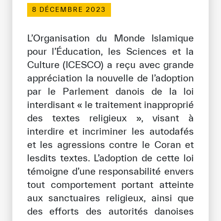
8 DÉCEMBRE 2023
Bibliothèque Numérique de l’ICESCO
L’Organisation du Monde Islamique
Musées et Expositions
pour l’Éducation, les Sciences et la
Actualités et événements
Culture (ICESCO) a reçu avec grande
appréciation la nouvelle de l’adoption
Communiqués de presse
par le Parlement danois de la loi
Événements
interdisant « le traitement inapproprié
des textes religieux », visant à
Réseaux Sociaux de l’ICESCO
interdire et incriminer les autodafés
et les agressions contre le Coran et
Contact
lesdits textes. L’adoption de cette loi
Contact
témoigne d’une responsabilité envers
tout comportement portant atteinte
Bureaux de l’ICESCO
aux sanctuaires religieux, ainsi que
S’engager
des efforts des autorités danoises