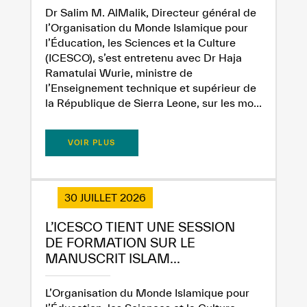
Dr Salim M. AlMalik, Directeur général de
l’Organisation du Monde Islamique pour
l’Éducation, les Sciences et la Culture
(ICESCO), s’est entretenu avec Dr Haja
Ramatulai Wurie, ministre de
l’Enseignement technique et supérieur de
✪
✪
✪
✪
✪
✪
✪
✪
✪
✪
✪
✪
✪
✪
✪
la République de Sierra Leone, sur les mo...
VOIR PLUS
Extremely
Extremely
Dissatisfied
Satisfied
30 JUILLET 2026
L’ICESCO TIENT UNE SESSION
DE FORMATION SUR LE
MANUSCRIT ISLAM...
L’Organisation du Monde Islamique pour