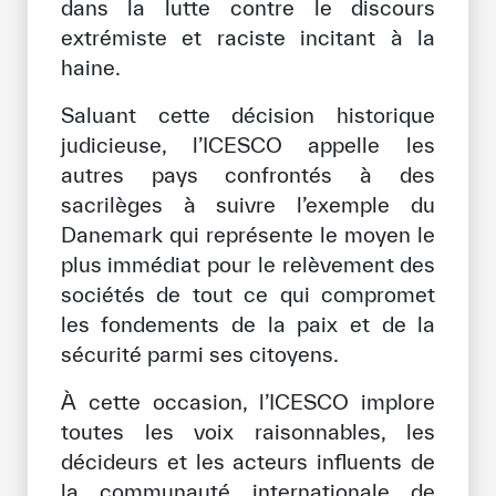
dans la lutte contre le discours
Notre méthode de travail
extrémiste et raciste incitant à la
haine.
S’engager
Rejoignez la famille de l’ICESCO
Saluant cette décision historique
judicieuse, l’ICESCO appelle les
Pour les fournisseurs
autres pays confrontés à des
Devenir partenaire
sacrilèges à suivre l’exemple du
Danemark qui représente le moyen le
Soutien et dons
plus immédiat pour le relèvement des
sociétés de tout ce qui compromet
les fondements de la paix et de la
©
Copyright ICESCO. Tous droits réservés.
sécurité parmi ses citoyens.
Conditions d’utilisation
Politique de confidentialité
À cette occasion, l’ICESCO implore
Politique et procédure concernant l’IA
toutes les voix raisonnables, les
PPSSI
décideurs et les acteurs influents de
Droit d’auteur
la communauté internationale de
Clause de non-responsabilité