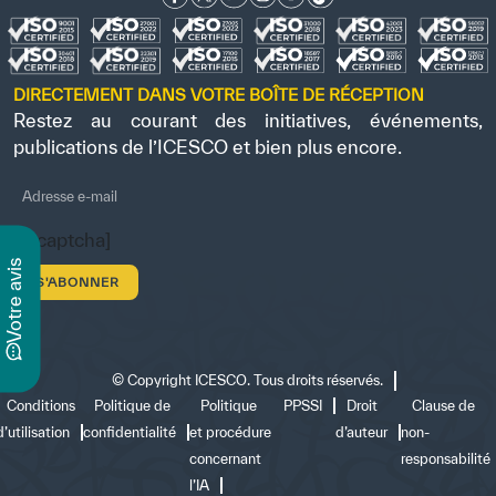
DIRECTEMENT DANS VOTRE BOÎTE DE RÉCEPTION
Restez au courant des initiatives, événements,
publications de l’ICESCO et bien plus encore.
[recaptcha]
s
v
o
t
r
e
a
v
i
©
Copyright ICESCO. Tous droits réservés.
Conditions
Politique de
Politique
PPSSI
Droit
Clause de
d’utilisation
confidentialité
et procédure
d’auteur
non-
concernant
responsabilité
l’IA