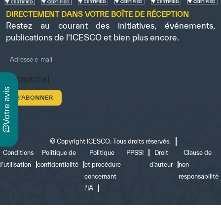
DIRECTEMENT DANS VOTRE BOÎTE DE RÉCEPTION
Restez au courant des initiatives, événements,
publications de l’ICESCO et bien plus encore.
[recaptcha]
s
v
o
t
r
e
a
v
i
©
Copyright ICESCO. Tous droits réservés.
Conditions
Politique de
Politique
PPSSI
Droit
Clause de
d’utilisation
confidentialité
et procédure
d’auteur
non-
concernant
responsabilité
l’IA