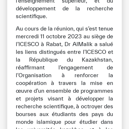
l’enseignement supérieur, et du
Notre méthode de travail
développement de la recherche
scientifique.
S’engager
Rejoignez la famille de l’ICESCO
Au cours de la réunion, qui s’est tenue
mercredi 11 octobre 2023 au siège de
Pour les fournisseurs
l’ICESCO à Rabat, Dr AlMalik a salué
les liens distingués entre l’ICESCO et
Devenir partenaire
la République du Kazakhstan,
Soutien et dons
réaffirmant l’engagement de
l’Organisation à renforcer la
coopération à travers la mise en
©
Copyright ICESCO. Tous droits réservés.
œuvre d’un ensemble de programmes
Conditions d’utilisation
et projets visant à développer la
Politique de confidentialité
recherche scientifique, à octroyer des
Politique et procédure concernant l’IA
bourses aux étudiants des pays du
PPSSI
Droit d’auteur
monde islamique pour étudier dans
Clause de non-responsabilité