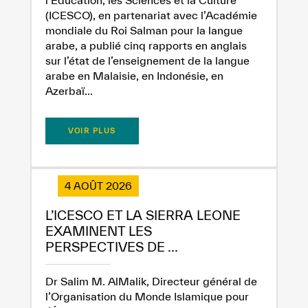
(ICESCO), en partenariat avec l’Académie
mondiale du Roi Salman pour la langue
arabe, a publié cinq rapports en anglais
sur l’état de l’enseignement de la langue
✪
✪
✪
✪
✪
✪
✪
✪
✪
✪
✪
✪
✪
✪
✪
arabe en Malaisie, en Indonésie, en
Azerbaï...
VOIR PLUS
Extremely
Extremely
Dissatisfied
Satisfied
4 AOÛT 2026
L’ICESCO ET LA SIERRA LEONE
EXAMINENT LES
PERSPECTIVES DE ...
Dr Salim M. AlMalik, Directeur général de
l’Organisation du Monde Islamique pour