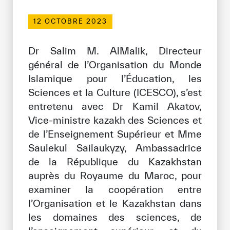
Bibliothèque Numérique de l’ICESCO
12 OCTOBRE 2023
Musées et Expositions
Dr Salim M. AlMalik, Directeur
Actualités et événements
général de l’Organisation du Monde
Islamique pour l’Éducation, les
Communiqués de presse
Sciences et la Culture (ICESCO), s’est
entretenu avec Dr Kamil Akatov,
Événements
Vice-ministre kazakh des Sciences et
Réseaux Sociaux de l’ICESCO
de l’Enseignement Supérieur et Mme
Saulekul Sailaukyzy, Ambassadrice
Contact
de la République du Kazakhstan
Contact
auprès du Royaume du Maroc, pour
examiner la coopération entre
Bureaux de l’ICESCO
l’Organisation et le Kazakhstan dans
les domaines des sciences, de
S’engager