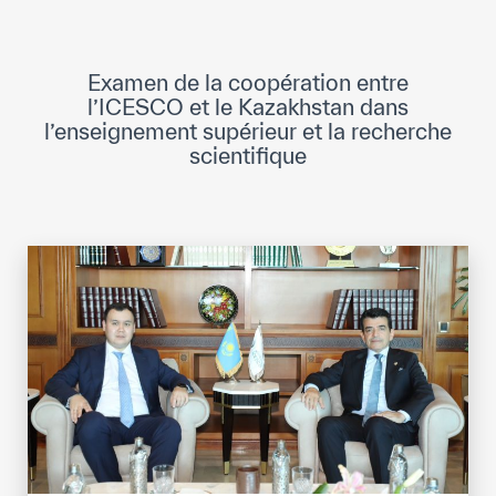
Direction Générale
Cadre de la Gouvernance
Examen de la coopération entre
Normes Internationales de Qualité et
l’ICESCO et le Kazakhstan dans
d’Excellence
l’enseignement supérieur et la recherche
scientifique
Ce que nous faisons
Domaines d’expertise
Secrétariat Général
Partenariats
Notre impact
Objectifs de développement durable
Données et perspectives