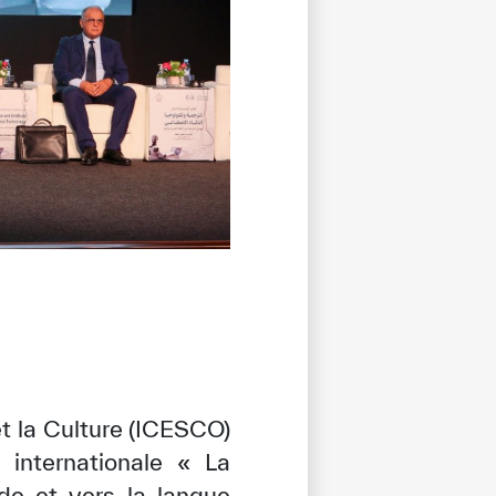
t la Culture (ICESCO)
 internationale « La
 de et vers la langue