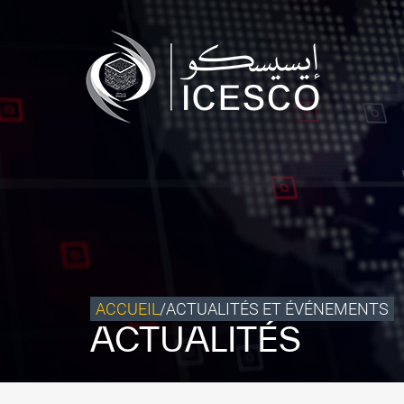
Qui sommes-nous ?
Ce que nous faisons
Notre impact
Données et perspectives
Centre des Médias
Contact
S’engager
ACCUEIL
/
ACTUALITÉS ET ÉVÉNEMENTS
ACTUALITÉS
©
Copyright ICESCO. Tous droits réservés.