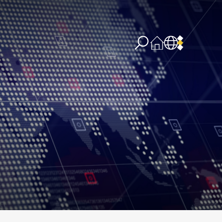
re concernant l’IA
PPSSI
Droit d’auteur
Clause de non-responsabilité