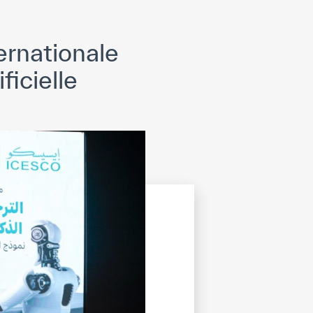
ernationale
ficielle