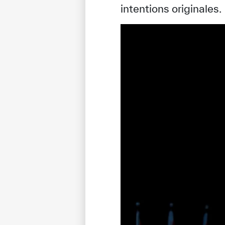
intentions originales.
✪
✪
✪
✪
✪
Extrem