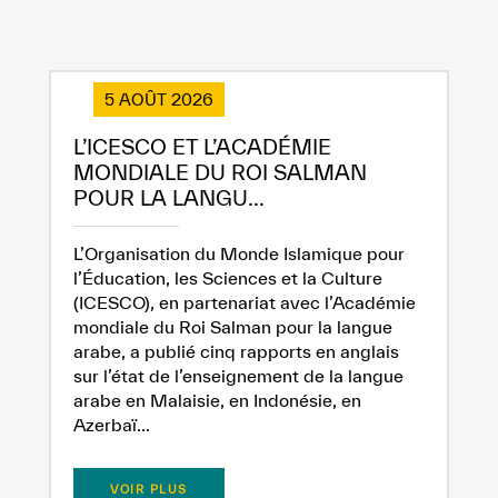
✪
✪
✪
✪
✪
✪
✪
✪
✪
✪
✪
✪
✪
✪
✪
5 AOÛT 2026
L’ICESCO ET L’ACADÉMIE
MONDIALE DU ROI SALMAN
Extremely
Extremely
POUR LA LANGU...
Dissatisfied
Satisfied
L’Organisation du Monde Islamique pour
l’Éducation, les Sciences et la Culture
(ICESCO), en partenariat avec l’Académie
mondiale du Roi Salman pour la langue
arabe, a publié cinq rapports en anglais
sur l’état de l’enseignement de la langue
arabe en Malaisie, en Indonésie, en
Azerbaï...
VOIR PLUS