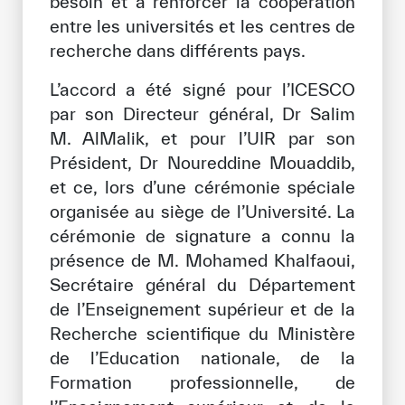
besoin et à renforcer la coopération
Notre méthode de travail
entre les universités et les centres de
recherche dans différents pays.
S’engager
Rejoignez la famille de l’ICESCO
L’accord a été signé pour l’ICESCO
par son Directeur général, Dr Salim
Pour les fournisseurs
M. AlMalik, et pour l’UIR par son
Président, Dr Noureddine Mouaddib,
Devenir partenaire
et ce, lors d’une cérémonie spéciale
Soutien et dons
organisée au siège de l’Université. La
cérémonie de signature a connu la
présence de M. Mohamed Khalfaoui,
©
Copyright ICESCO. Tous droits réservés.
Secrétaire général du Département
Conditions d’utilisation
de l’Enseignement supérieur et de la
Politique de confidentialité
Recherche scientifique du Ministère
Politique et procédure concernant l’IA
de l’Education nationale, de la
PPSSI
Droit d’auteur
Formation professionnelle, de
Clause de non-responsabilité