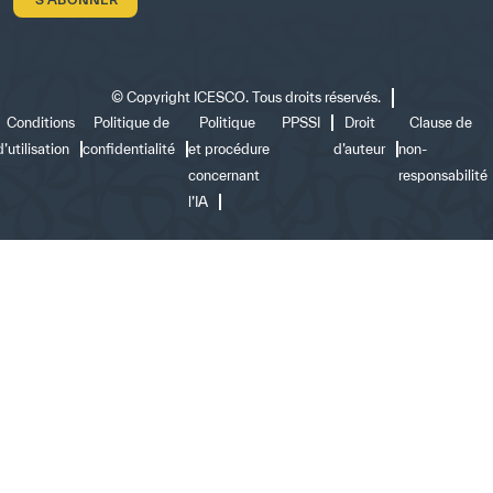
©
Copyright ICESCO. Tous droits réservés.
Conditions
Politique de
Politique
PPSSI
Droit
Clause de
d’utilisation
confidentialité
et procédure
d’auteur
non-
concernant
responsabilité
l’IA