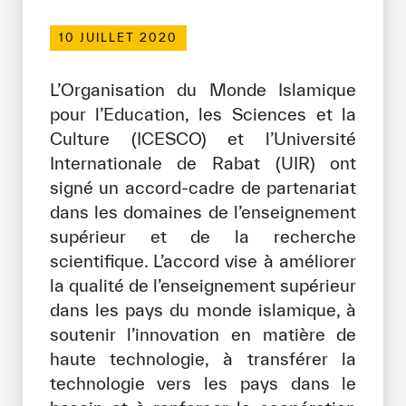
Bibliothèque Numérique de l’ICESCO
10 JUILLET 2020
Musées et Expositions
L’Organisation du Monde Islamique
Actualités et événements
pour l’Education, les Sciences et la
Culture (ICESCO) et l’Université
Communiqués de presse
Internationale de Rabat (UIR) ont
signé un accord-cadre de partenariat
Événements
dans les domaines de l’enseignement
Réseaux Sociaux de l’ICESCO
supérieur et de la recherche
scientifique. L’accord vise à améliorer
Contact
la qualité de l’enseignement supérieur
Contact
dans les pays du monde islamique, à
soutenir l’innovation en matière de
Bureaux de l’ICESCO
haute technologie, à transférer la
technologie vers les pays dans le
S’engager