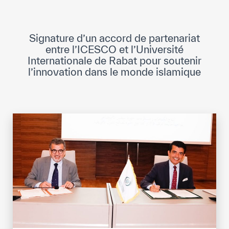
Direction Générale
Cadre de la Gouvernance
Signature d’un accord de partenariat
Normes Internationales de Qualité et
entre l’ICESCO et l’Université
d’Excellence
Internationale de Rabat pour soutenir
l’innovation dans le monde islamique
Ce que nous faisons
Domaines d’expertise
Secrétariat Général
Partenariats
Notre impact
Objectifs de développement durable
Données et perspectives