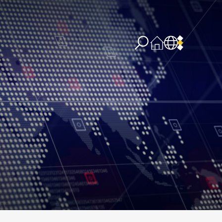
re concernant l’IA
PPSSI
Droit d’auteur
Clause de non-responsabilité