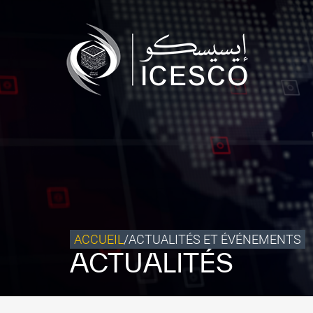
Qui sommes-nous ?
Ce que nous faisons
Notre impact
Données et perspectives
Centre des Médias
Contact
S’engager
ACCUEIL
/
ACTUALITÉS ET ÉVÉNEMENTS
ACTUALITÉS
©
Copyright ICESCO. Tous droits réservés.