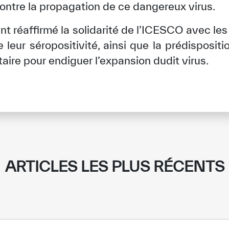
 contre la propagation de ce dangereux virus.
t réaffirmé la solidarité de l’ICESCO avec les
eur séropositivité, ainsi que la prédispositi
taire pour endiguer l’expansion dudit virus.
✪
✪
✪
✪
✪
✪
✪
✪
✪
✪
ARTICLES LES PLUS RÉCENTS
ely Dissatisfied
Extremely Sa