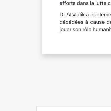
efforts dans la lutte
Dr AlMalik a égalemen
décédées à cause de l
jouer son rôle humani
✪
✪
✪
✪
✪
Extrem