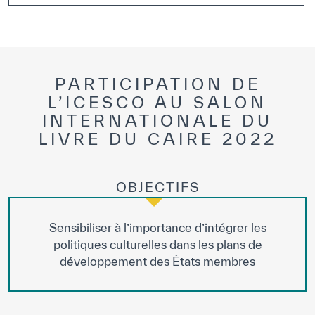
Bibliothèque Numérique de l’ICESCO
Musées et Expositions
PARTICIPATION DE
Actualités et événements
L’ICESCO AU SALON
INTERNATIONALE DU
Communiqués de presse
LIVRE DU CAIRE 2022
Événements
Réseaux Sociaux de l’ICESCO
OBJECTIFS
Contact
Sensibiliser à l’importance d’intégrer les
Contact
politiques culturelles dans les plans de
développement des États membres
Bureaux de l’ICESCO
S’engager