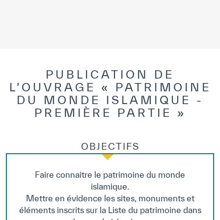
Notre méthode de travail
S’engager
Rejoignez la famille de l’ICESCO
Pour les fournisseurs
PUBLICATION DE
L’OUVRAGE « PATRIMOINE
Devenir partenaire
DU MONDE ISLAMIQUE -
Soutien et dons
PREMIÈRE PARTIE »
OBJECTIFS
©
Copyright ICESCO. Tous droits réservés.
Conditions d’utilisation
Politique de confidentialité
Faire connaitre le patrimoine du monde
Politique et procédure concernant l’IA
islamique.
PPSSI
Mettre en évidence les sites, monuments et
Droit d’auteur
éléments inscrits sur la Liste du patrimoine dans
Clause de non-responsabilité