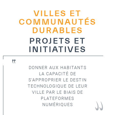
Direction Générale
Cadre de la Gouvernance
VILLES ET
COMMUNAUTÉS
Normes Internationales de Qualité et
DURABLES
d’Excellence
PROJETS ET
Ce que nous faisons
INITIATIVES
Domaines d’expertise
Secrétariat Général
DONNER AUX HABITANTS
LA CAPACITÉ DE
Partenariats
S’APPROPRIER LE DESTIN
TECHNOLOGIQUE DE LEUR
Notre impact
VILLE PAR LE BIAIS DE
PLATEFORMES
Objectifs de développement durable
NUMÉRIQUES
Données et perspectives