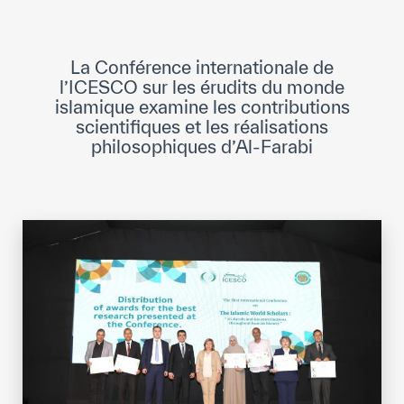
Direction Générale
Cadre de la Gouvernance
La Conférence internationale de
Normes Internationales de Qualité et
l’ICESCO sur les érudits du monde
d’Excellence
islamique examine les contributions
scientifiques et les réalisations
philosophiques d’Al-Farabi
Ce que nous faisons
Domaines d’expertise
Secrétariat Général
Partenariats
Notre impact
Objectifs de développement durable
Données et perspectives