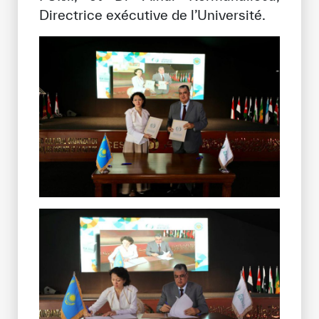
Directrice exécutive de l’Université.
✪
✪
✪
✪
✪
✪
✪
✪
✪
✪
✪
✪
✪
✪
✪
Extremely
Extremely
Dissatisfied
Satisfied