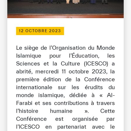
Bibliothèque Numérique de l’ICESCO
Musées et Expositions
12 OCTOBRE 2023
Actualités et événements
Le siège de l’Organisation du Monde
Communiqués de presse
Islamique pour l’Éducation, les
Événements
Sciences et la Culture (ICESCO) a
abrité, mercredi 11 octobre 2023, la
Réseaux Sociaux de l’ICESCO
première édition de la Conférence
Contact
internationale sur les érudits du
monde islamique, dédiée à « Al-
Contact
Farabi et ses contributions à travers
Bureaux de l’ICESCO
l’histoire humaine ». Cette
Conférence est organisée par
S’engager
l’ICESCO en partenariat avec le