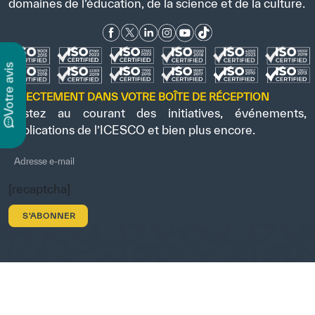
domaines de l’éducation, de la science et de la culture.
s
DIRECTEMENT DANS VOTRE BOÎTE DE RÉCEPTION
Restez au courant des initiatives, événements,
v
o
t
r
e
a
v
i
publications de l’ICESCO et bien plus encore.
[recaptcha]
©
Copyright ICESCO. Tous droits réservés.
Conditions
Politique de
Politique
PPSSI
Droit
Clause de
d’utilisation
confidentialité
et procédure
d’auteur
non-