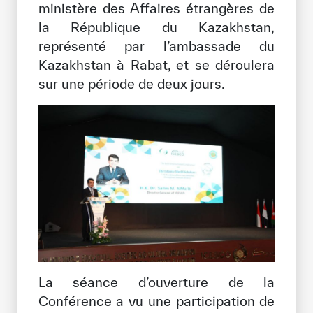
ministère des Affaires étrangères de
Notre méthode de travail
la République du Kazakhstan,
S’engager
représenté par l’ambassade du
Kazakhstan à Rabat, et se déroulera
Rejoignez la famille de l’ICESCO
sur une période de deux jours.
Pour les fournisseurs
Devenir partenaire
Soutien et dons
©
Copyright ICESCO. Tous droits réservés.
Conditions d’utilisation
Politique de confidentialité
Politique et procédure concernant l’IA
PPSSI
La séance d’ouverture de la
Droit d’auteur
Conférence a vu une participation de
Clause de non-responsabilité