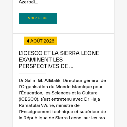
Azerbaï...
VOIR PLUS
✪
✪
✪
✪
✪
✪
✪
✪
✪
✪
✪
✪
✪
✪
✪
4 AOÛT 2026
L’ICESCO ET LA SIERRA LEONE
EXAMINENT LES
PERSPECTIVES DE ...
Extremely
Extremely
Dissatisfied
Satisfied
Dr Salim M. AlMalik, Directeur général de
l’Organisation du Monde Islamique pour
l’Éducation, les Sciences et la Culture
(ICESCO), s’est entretenu avec Dr Haja
Ramatulai Wurie, ministre de
l’Enseignement technique et supérieur de
la République de Sierra Leone, sur les mo...