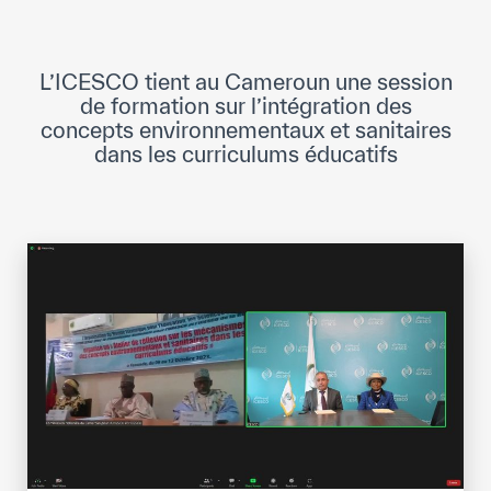
Direction Générale
Cadre de la Gouvernance
L’ICESCO tient au Cameroun une session
Normes Internationales de Qualité et
de formation sur l’intégration des
d’Excellence
concepts environnementaux et sanitaires
dans les curriculums éducatifs
Ce que nous faisons
Domaines d’expertise
Secrétariat Général
Partenariats
Notre impact
Objectifs de développement durable
Données et perspectives