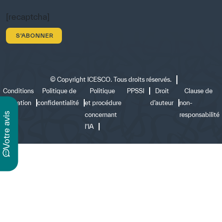
[recaptcha]
©
Copyright ICESCO. Tous droits réservés.
Conditions
Politique de
Politique
PPSSI
Droit
Clause de
d’utilisation
confidentialité
et procédure
d’auteur
non-
s
concernant
responsabilité
l’IA
v
o
t
r
e
a
v
i