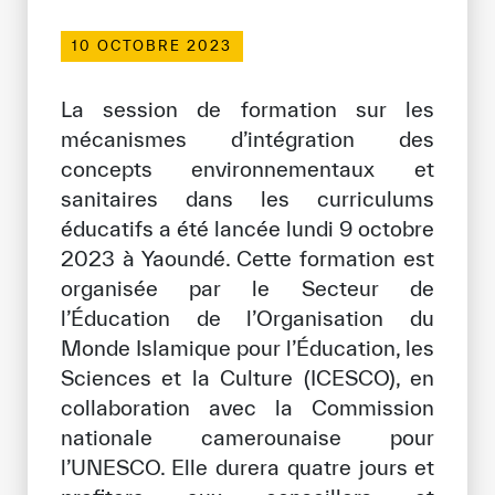
Bibliothèque Numérique de l’ICESCO
10 OCTOBRE 2023
Musées et Expositions
La session de formation sur les
Actualités et événements
mécanismes d’intégration des
concepts environnementaux et
Communiqués de presse
sanitaires dans les curriculums
éducatifs a été lancée lundi 9 octobre
Événements
2023 à Yaoundé. Cette formation est
Réseaux Sociaux de l’ICESCO
organisée par le Secteur de
l’Éducation de l’Organisation du
Contact
Monde Islamique pour l’Éducation, les
Contact
Sciences et la Culture (ICESCO), en
collaboration avec la Commission
Bureaux de l’ICESCO
nationale camerounaise pour
l’UNESCO. Elle durera quatre jours et
S’engager