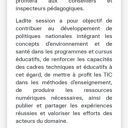
profitera aux conseillers et
Notre méthode de travail
inspecteurs pédagogiques.
S’engager
Ladite session a pour objectif de
Rejoignez la famille de l’ICESCO
contribuer au développement de
politiques nationales intégrant les
Pour les fournisseurs
concepts d’environnement et de
santé dans les programmes et cursus
Devenir partenaire
éducatifs, de renforcer les capacités
Soutien et dons
des cadres techniques et éducatifs à
cet égard, de mettre à profit les TIC
dans les méthodes d’enseignement,
©
Copyright ICESCO. Tous droits réservés.
de produire les ressources
Conditions d’utilisation
numériques nécessaires, ainsi de
Politique de confidentialité
publier et partager les expériences
Politique et procédure concernant l’IA
réussies et valoriser les efforts des
PPSSI
Droit d’auteur
acteurs du domaine.
Clause de non-responsabilité