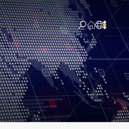
re concernant l’IA
PPSSI
Droit d’auteur
Clause de non-responsabilité