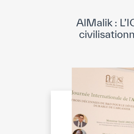
AlMalik : L’
civilisatio