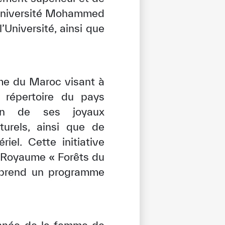
’Université Mohammed
Université, ainsi que
aume du Maroc visant à
u répertoire du pays
ion de ses joyaux
turels, ainsi que de
el. Cette initiative
u Royaume « Forêts du
mprend un programme
tisfied
 Année de la femme de