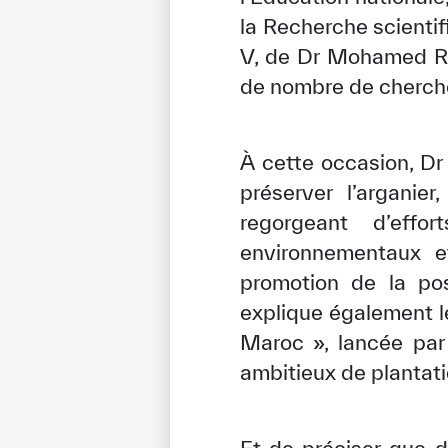
la Recherche scient
V, de Dr Mohamed Reg
de nombre de cherche
À cette occasion, Dr 
préserver l’arganie
regorgeant d’eff
environnementaux et
promotion de la pos
✪
✪
✪
✪
✪
explique également l
Maroc », lancée pa
ambitieux de plantati
Extrem
Et de préciser que d