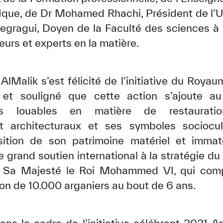
ifique, de Dr Mohamed Rhachi, Président de l
ragui, Doyen de la Faculté des sciences à l’
urs et experts en la matière.
AlMalik s’est félicité de l’initiative du Roy
r, et souligné que cette action s’ajoute a
orts louables en matière de restaurat
 architecturaux et ses symboles sociocul
ition de son patrimoine matériel et immatéri
✪
✪
✪
✪
✪
✪
✪
✪
✪
✪
e grand soutien international à la stratégie d
r Sa Majesté le Roi Mohammed VI, qui co
on de 10.000 arganiers au bout de 6 ans.
ely Dissatisfied
Extremely Sa
ans le cadre de l’initiative célébrant 2021