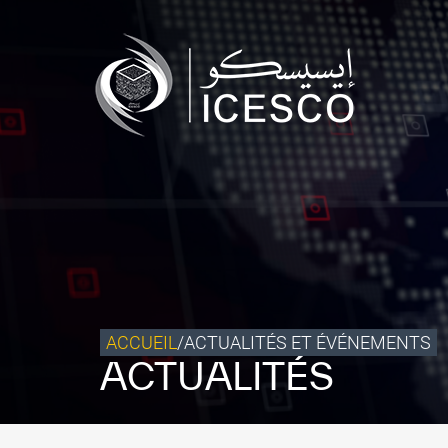
Qui sommes-nous ?
Ce que nous faisons
Notre impact
Données et perspectives
Centre des Médias
Contact
S’engager
ACCUEIL
/
ACTUALITÉS ET ÉVÉNEMENTS
ACTUALITÉS
©
Copyright ICESCO. Tous droits réservés.