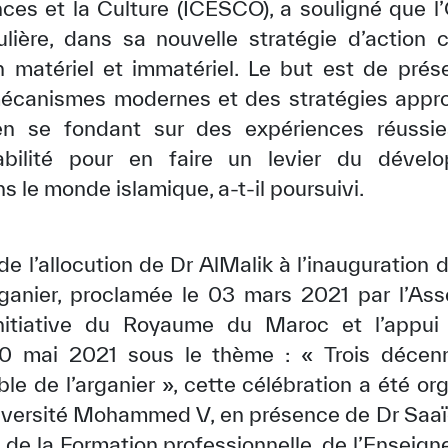
ences et la Culture (ICESCO), a souligné que l
lière, dans sa nouvelle stratégie d’action cu
in matériel et immatériel. Le but est de prés
mécanismes modernes et des stratégies appr
 en se fondant sur des expériences réuss
abilité pour en faire un levier du dével
le monde islamique, a-t-il poursuivi.
e l’allocution de Dr AlMalik à l’inauguration 
arganier, proclamée le 03 mars 2021 par l’A
’initiative du Royaume du Maroc et l’appu
10 mai 2021 sous le thème : « Trois déce
e de l’arganier », cette célébration a été org
iversité Mohammed V, en présence de Dr Saaï
, de la Formation professionnelle, de l’Enseig