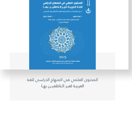
طريقة عملنا
شاركونا
انضم إلى عائلة الإيسيسكو
للموردين
الدعم والتبرع
©
2026
حقوق الطبع والنشر للإيسيسكو. جميع الحقوق محفوظة.
المحتوى العلمي في المنهاج الدراسي للغـة
العربيـة لغيـر الـناطقيــن بهــا
شروط الاستخدام
سياسة الخصوصية
حقوق النسخ
إخلاء المسؤولية
سياسة وإجراءات أمن نظم المعلومات
سياسة وإجراءات الذكاء الاصطناعي