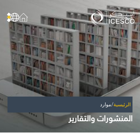
من نحن
عن الإيسيسكو
الحوكمة
مجال عملنا
مجالات الخبرة
الأمانة العامة للجان الوطنية والمؤتمرات
الشراكات
/
الرئيسية
موارد
تأثيرنا
المنشورات والتقارير
أهداف التنمية المستدامة
البيانات