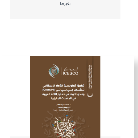
بغيرها