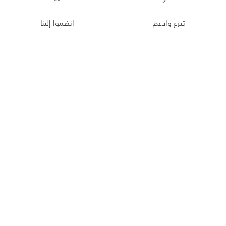
تبرع وادعم
انضموا إلينا
تعزيز النظم ،
إعادة تشكيل العقول