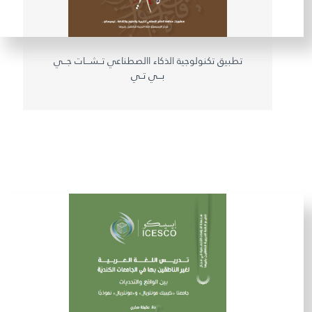
غير راض للغاية
راض لأقصى درجة
تطبيق تكنولوجية الذكاء االصطناعي تــشـــات جـــي
بـــي تــي